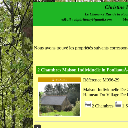
Christine 
Le Chaos - 2 Rue de la Roc
eMail : cbpbrittany@gmail.com Mobi
Nous avons trouvé les propriétés suivants correspond
2 Chambres Maison Individuelle in PoullaouÃ
Référence M996-29
Ã VENDRE
Maison Individuelle De 
Hameau Du Village De P
2 Chambres
1 S